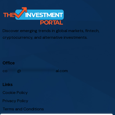
Discover emerging trends in global markets, fintech,
cryptocurrency, and alternative investments.
Office
co
*****
@
*****************
al.com
Links
Cookie Policy
Privacy Policy
Terms and Conditions