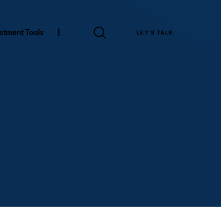
estment Tools
LET’S TALK