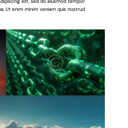
. Adipiscing elit, sed do eiusmod tempor
qua. Ut enim minim veniam quis nostrud