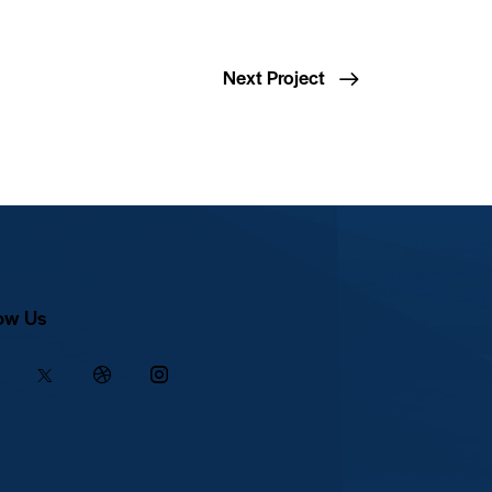
Next Project
ow Us