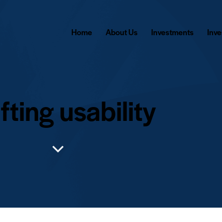
Home
About Us
Investments
Inv
fting usability