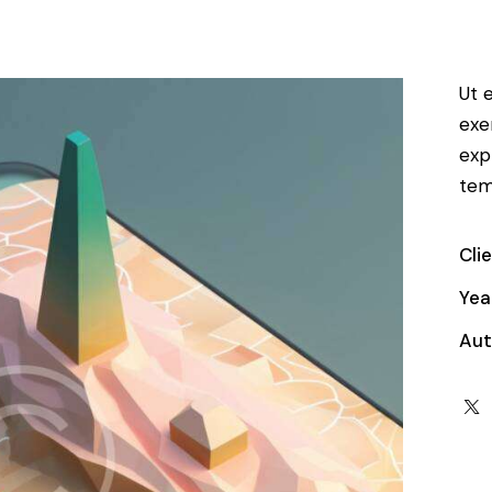
Ut 
exe
exp
tem
Cli
Yea
Aut