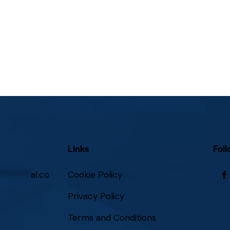
Links
Foll
********
al.co
Cookie Policy
Privacy Policy
Terms and Conditions