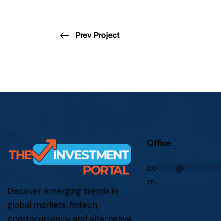
Prev Project
Office
co
*****
@
*********
m
Discover emerging trends in
global markets, fintech,
cryptocurrency, and alternative