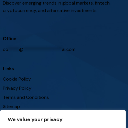
Discover emerging trends in global markets, fintech,
cryptocurrency, and alternative investments.
Office
co
*****
@
*****************
al.com
Links
Cookie Policy
Privacy Policy
Terms and Conditions
Sitemap
We value your privacy
Follow Us